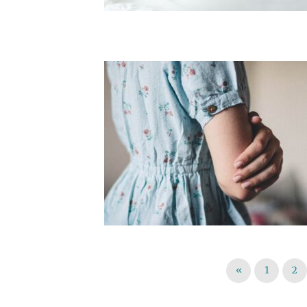
«
1
2
Berichten paginering