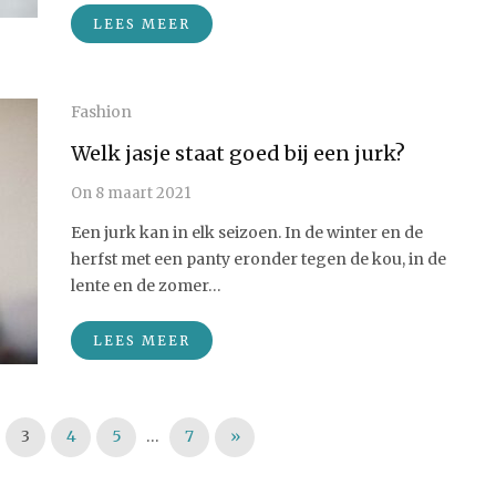
LEES MEER
Fashion
Welk jasje staat goed bij een jurk?
On
8 maart 2021
Een jurk kan in elk seizoen. In de winter en de
herfst met een panty eronder tegen de kou, in de
lente en de zomer…
LEES MEER
3
4
5
…
7
»