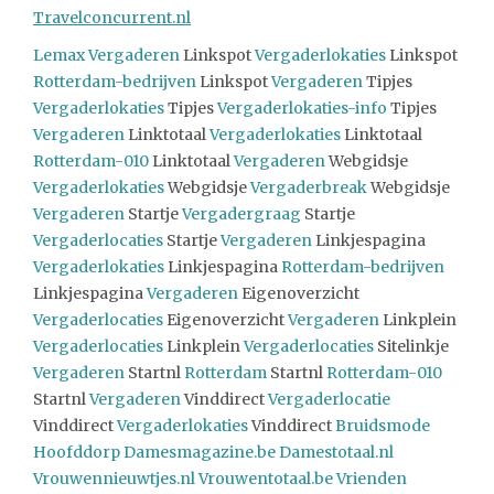
Travelconcurrent.nl
Lemax
Vergaderen
Linkspot
Vergaderlokaties
Linkspot
Rotterdam-bedrijven
Linkspot
Vergaderen
Tipjes
Vergaderlokaties
Tipjes
Vergaderlokaties-info
Tipjes
Vergaderen
Linktotaal
Vergaderlokaties
Linktotaal
Rotterdam-010
Linktotaal
Vergaderen
Webgidsje
Vergaderlokaties
Webgidsje
Vergaderbreak
Webgidsje
Vergaderen
Startje
Vergadergraag
Startje
Vergaderlocaties
Startje
Vergaderen
Linkjespagina
Vergaderlokaties
Linkjespagina
Rotterdam-bedrijven
Linkjespagina
Vergaderen
Eigenoverzicht
Vergaderlocaties
Eigenoverzicht
Vergaderen
Linkplein
Vergaderlocaties
Linkplein
Vergaderlocaties
Sitelinkje
Vergaderen
Startnl
Rotterdam
Startnl
Rotterdam-010
Startnl
Vergaderen
Vinddirect
Vergaderlocatie
Vinddirect
Vergaderlokaties
Vinddirect
Bruidsmode
Hoofddorp
Damesmagazine.be
Damestotaal.nl
Vrouwennieuwtjes.nl
Vrouwentotaal.be
Vrienden