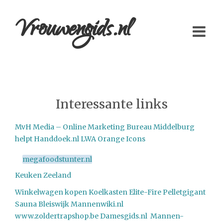
Vrouwengids.nl
Interessante links
MvH Media – Online Marketing Bureau
Middelburg
helpt
Handdoek.nl
LWA
Orange Icons
megafoodstunter.nl
Keuken Zeeland
Winkelwagen kopen
Koelkasten
Elite-Fire
Pelletgigant
Sauna Bleiswijk
Mannenwiki.nl
www.zoldertrapshop.be
Damesgids.nl
Mannen-