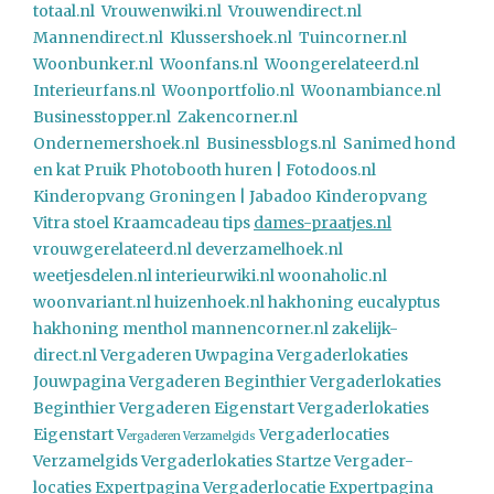
totaal.nl
Vrouwenwiki.nl
Vrouwendirect.nl
Mannendirect.nl
Klussershoek.nl
Tuincorner.nl
Woonbunker.nl
Woonfans.nl
Woongerelateerd.nl
Interieurfans.nl
Woonportfolio.nl
Woonambiance.nl
Businesstopper.nl
Zakencorner.nl
Ondernemershoek.nl
Businessblogs.nl
Sanimed hond
en kat
Pruik
Photobooth huren | Fotodoos.nl
Kinderopvang Groningen | Jabadoo Kinderopvang
Vitra stoel
Kraamcadeau tips
dames-praatjes.nl
vrouwgerelateerd.nl
deverzamelhoek.nl
weetjesdelen.nl
interieurwiki.nl
woonaholic.nl
woonvariant.nl
huizenhoek.nl
hakhoning eucalyptus
hakhoning menthol
mannencorner.nl
zakelijk-
direct.nl
Vergaderen Uwpagina
Vergaderlokaties
Jouwpagina
Vergaderen Beginthier
Vergaderlokaties
Beginthier
Vergaderen Eigenstart
Vergaderlokaties
Eigenstart
V
Vergaderlocaties
ergaderen Verzamelgids
Verzamelgids
Vergaderlokaties Startze
Vergader-
locaties Expertpagina
Vergaderlocatie Expertpagina