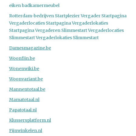
eiken badkamermeubel
Rotterdam-bedrijven Startplezier
Vergader Startpagina
Vergaderlocaties Startpagina
Vergaderlokaties
Startpagina
Vergaderen Slimmestart
Vergaderlocaties
Slimmestart
Vergaderlokaties Slimmestart
Damesmagazine.be
Woonfijn.be
Wonenwiki.be
Woonvariant.be
Mannentotaal.be
Mamatotaal.nl
Papatotaal.nl
Klussersplatform.nl
Fijnwinkelen.nl