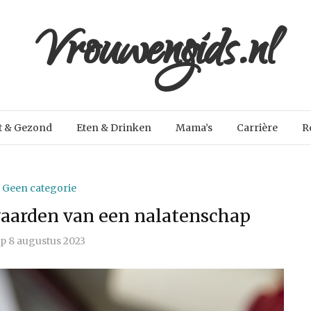
Vrouwengids.nl
t & Gezond
Eten & Drinken
Mama’s
Carrière
R
Geen categorie
vaarden van een nalatenschap
p
8 augustus 2023