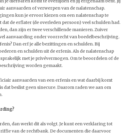
 je dierbaren komt te overlijden en jij erfgenaam bent. Jij
iair aanvaarden of verwerpen van de nalatenschap.
gingen kun je ervoor kiezen om een nalatenschap te
t dat de erflater (de overleden persoon) veel schulden had.
den, dan zijn er twee verschillende manieren. Zuiver
wel aanvaarding onder voorrecht van boedelbeschrijving.
enis? Dan erf je alle bezittingen en schulden. Bij
oederen en schulden uit de erfenis. Als de nalatenschap
 aansprakelijk met je privévermogen. Om te beoordelen of de
lbeschrijving worden gemaakt.
eficiair aanvaarden van een erfenis en wat daarbij komt
, is dat beslist geen sinecure. Daarom raden we aan om
n.
arding?
den, dan werkt dit als volgt. Je kunt een verklaring tot
griffie van de rechtbank. De documenten die daarvoor