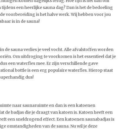
chtingen komen dagelijks terug. Hoe fijn is het dan om
en tijdens een heerlijke sauna dag? Dan is het de bedoeling
ede voorbereiding is het halve werk. Wij hebben voor jou
baar is in de sauna!
in de sauna verlies je veel vocht. Alle afvalstoffen worden
poriën. Om uitdroging te voorkomen is het essentieel dat je
dus een waterfles mee. Er zijn verschillende gave
tional bottle is een erg populaire waterfles. Hierop staat
 Superhandig dus!
ruimte naar saunaruimte en dan is een katoenen
t de badjas die je draagt van katoen is. Katoen heeft een
eeft een sneldrogend effect. Een katoenen saunabadjas is
ge omstandigheden van de sauna. Nu wil je deze