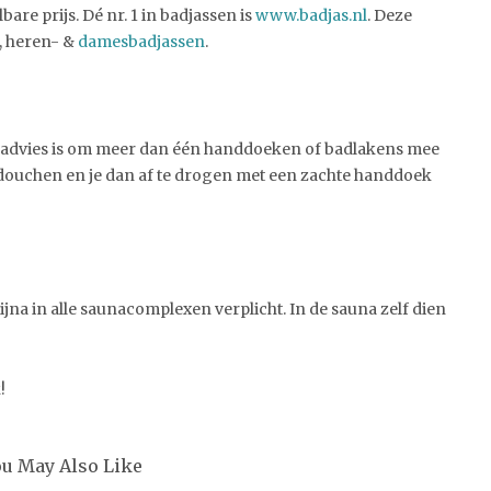
are prijs. Dé nr. 1 in badjassen is
www.badjas.nl
. Deze
-, heren- &
damesbadjassen
.
s advies is om meer dan één handdoeken of badlakens mee
e douchen en je dan af te drogen met een zachte handdoek
ijna in alle saunacomplexen verplicht. In de sauna zelf dien
!
ou May Also Like