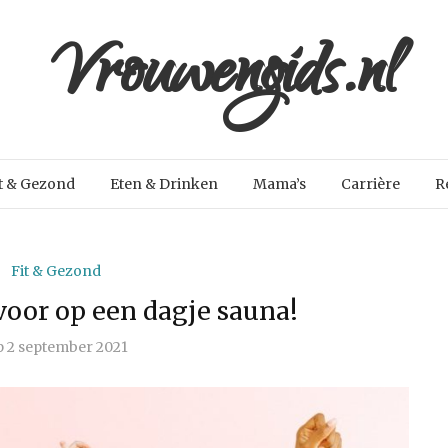
Vrouwengids.nl
t & Gezond
Eten & Drinken
Mama’s
Carrière
R
Fit & Gezond
 voor op een dagje sauna!
p
2 september 2021