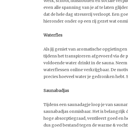
Werk, school, huishouden en sociale verpli
even alle spanning van je af te laten glijd
dat de hele dag stressvrij verloopt. Een go
hieronder onder op een rij gezet wat onmis
Waterfles
Als jij geniet van aromatische opgietingen 
tijdens het transpireren afgevoerd via de 
voldoende water drinkt in de sauna. Neem 
waterflessen online verkrijgbaar. De motiva
precies hoeveel water je gedronken hebt.
Saunabadjas
Tijdens een saunadagje loop je van sauna
saunabadjas onmisbaar. Het is belangrijk da
hoge absorptiegraad, ventileert goed en h
dus goed bestand tegen de warme & vochti