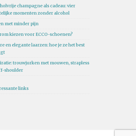
holvrije champagne als cadeau: vier
telijke momenten zonder alcohol
n met minder pijn
rom kiezen voor ECCO-schoenen?
re en elegante laarzen: hoe je ze het best
agt
iratie: trouwjurken met mouwen, strapless
ff-shoulder
ressante links