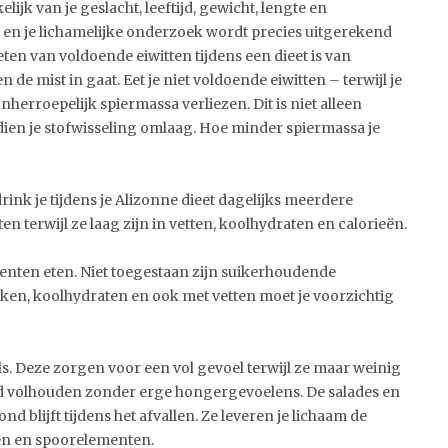
elijk van je geslacht, leeftijd, gewicht, lengte en
t en je lichamelijke onderzoek wordt precies uitgerekend
eten van voldoende eiwitten tijdens een dieet is van
en de mist in gaat. Eet je niet voldoende eiwitten – terwijl je
herroepelijk spiermassa verliezen. Dit is niet alleen
ien je stofwisseling omlaag. Hoe minder spiermassa je
ink je tijdens je Alizonne dieet dagelijks meerdere
ten terwijl ze laag zijn in vetten, koolhydraten en calorieën.
oenten eten. Niet toegestaan zijn suikerhoudende
en, koolhydraten en ook met vetten moet je voorzichtig
s. Deze zorgen voor een vol gevoel terwijl ze maar weinig
oed volhouden zonder erge hongergevoelens. De salades en
d blijft tijdens het afvallen. Ze leveren je lichaam de
en en spoorelementen.