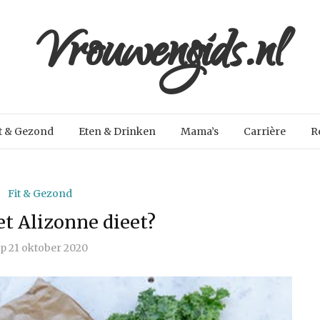
Vrouwengids.nl
t & Gezond
Eten & Drinken
Mama’s
Carrière
R
Fit & Gezond
et Alizonne dieet?
p
21 oktober 2020