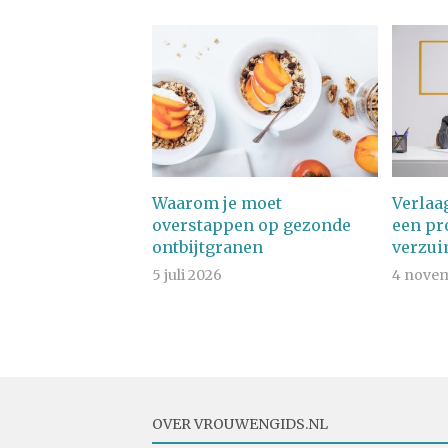
Waarom je moet
Verlaa
overstappen op gezonde
een pr
ontbijtgranen
verzui
5 juli 2026
4 nove
OVER VROUWENGIDS.NL