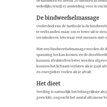
de klinieken en neemt 20 minuten in besla
wekelijks tenzij er aanleiding voor is om hi
De bindweefselmassage
Onderdeel van de methode is de bindweefs
te verbranden maar om er beter uit te zien.
verminderen. Iets waar veel mensen met 
Met een bindweefselmassage worden de di
spanning los kan komen en de doorbloedin
kunnen afvalstoffen beter worden afgevoe
kunnen het lichaam verlaten als je gaat af
en energieker voelen als je afvalt.
Het dieet
Voeding is natuurlijk het belangrijkste als j
geen kilo, ongeacht het aantal ultrasone