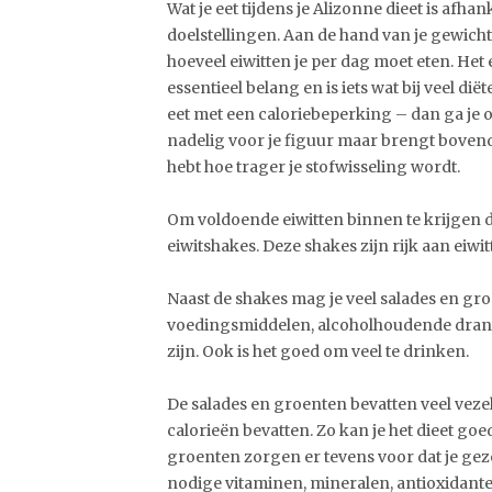
Wat je eet tijdens je Alizonne dieet is afhank
doelstellingen. Aan de hand van je gewich
hoeveel eiwitten je per dag moet eten. Het 
essentieel belang en is iets wat bij veel diët
eet met een caloriebeperking – dan ga je on
nadelig voor je figuur maar brengt bovend
hebt hoe trager je stofwisseling wordt.
Om voldoende eiwitten binnen te krijgen dr
eiwitshakes. Deze shakes zijn rijk aan eiwit
Naast de shakes mag je veel salades en gr
voedingsmiddelen, alcoholhoudende drank
zijn. Ook is het goed om veel te drinken.
De salades en groenten bevatten veel vezel
calorieën bevatten. Zo kan je het dieet g
groenten zorgen er tevens voor dat je gezon
nodige vitaminen, mineralen, antioxidant