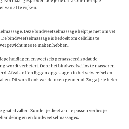
g. Normaal gesproken doe je de ultrasone therapie
er van af te wijken.
elmassage. Deze bindweefselmassage helpt je niet om vet
 De bindweefselmassage is bedoelt om cellulitis te
overgewicht mee te maken hebben.
epe huidlagen en weefsels gemasseerd zodat de
g wordt verbetert. Door het bindweefsel los te masseren
rd. Afvalstoffen liggen opgeslagen in het vetweefsel en
vallen. Dit wordt ook wel detoxen genoemd. Zo ga je je beter
e gaat afvallen. Zonder je dieet aan te passen verlies je
 behandelingen en bindweefselmassages.