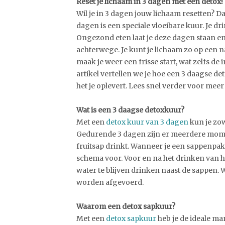
Reset je lichaam in 3 dagen met een detox!
Wil je in 3 dagen jouw lichaam resetten? Da
dagen is een speciale vloeibare kuur. Je dr
Ongezond eten laat je deze dagen staan en
achterwege. Je kunt je lichaam zo op een 
maak je weer een frisse start, wat zelfs de 
artikel vertellen we je hoe een 3 daagse d
het je oplevert. Lees snel verder voor meer
Wat is een 3 daagse detoxkuur?
Met een
detox kuur van 3 dagen
kun je zow
Gedurende 3 dagen zijn er meerdere mome
fruitsap drinkt. Wanneer je een sappenpakket
schema voor. Voor en na het drinken van he
water te blijven drinken naast de sappen. W
worden afgevoerd.
Waarom een detox sapkuur?
Met een
detox sapkuur
heb je de ideale man