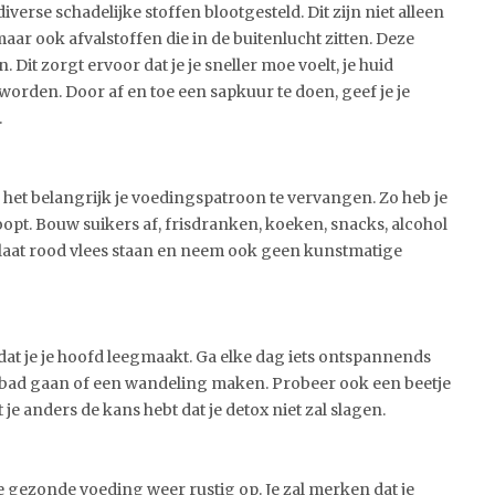
erse schadelijke stoffen blootgesteld. Dit zijn niet alleen
maar ook afvalstoffen die in de buitenlucht zitten. Deze
it zorgt ervoor dat je je sneller moe voelt, je huid
worden. Door af en toe een sapkuur te doen, geef je je
.
 het belangrijk je voedingspatroon te vervangen. Zo heb je
oopt. Bouw suikers af, frisdranken, koeken, snacks, alcohol
s, laat rood vlees staan en neem ook geen kunstmatige
dat je je hoofd leegmaakt. Ga elke dag iets ontspannends
n bad gaan of een wandeling maken. Probeer ook een beetje
t je anders de kans hebt dat je detox niet zal slagen.
je gezonde voeding weer rustig op. Je zal merken dat je