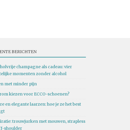
ENTE BERICHTEN
holvrije champagne als cadeau: vier
telijke momenten zonder alcohol
n met minder pijn
rom kiezen voor ECCO-schoenen?
re en elegante laarzen: hoe je ze het best
agt
iratie: trouwjurken met mouwen, strapless
ff-shoulder