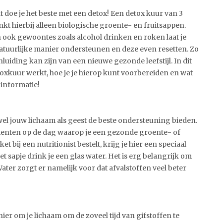
t doe je het beste met een detox! Een detox kuur van 3
inkt hierbij alleen biologische groente- en fruitsappen.
 ook gewoontes zoals alcohol drinken en roken laat je
natuurlijke manier ondersteunen en deze even resetten. Zo
inluiding kan zijn van een nieuwe gezonde leefstijl. In dit
etoxkuur werkt, hoe je je hierop kunt voorbereiden en wat
 informatie!
el jouw lichaam als geest de beste ondersteuning bieden.
nten op de dag waarop je een gezonde groente- of
 bij een nutritionist bestelt, krijg je hier een speciaal
t sapje drink je een glas water. Het is erg belangrijk om
ater zorgt er namelijk voor dat afvalstoffen veel beter
ier om je lichaam om de zoveel tijd van gifstoffen te