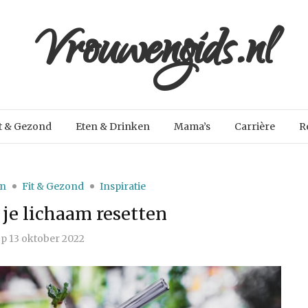
Vrouwengids.nl
t & Gezond
Eten & Drinken
Mama’s
Carrière
R
en
Fit & Gezond
Inspiratie
 je lichaam resetten
p
13 oktober 2022