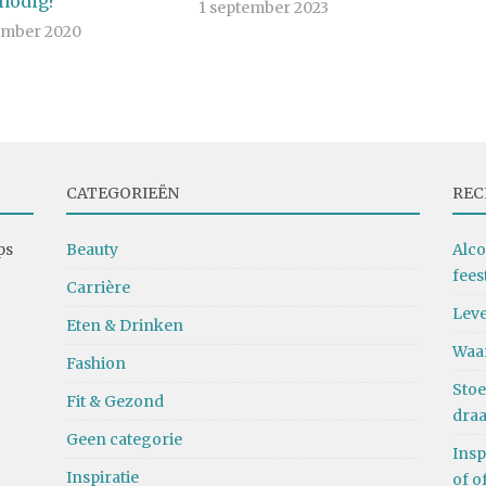
 nodig?
1 september 2023
ember 2020
CATEGORIEËN
REC
ps
Beauty
Alco
fees
Carrière
Leve
Eten & Drinken
Waa
Fashion
Stoe
Fit & Gezond
dra
Geen categorie
Insp
Inspiratie
of o