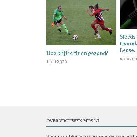
Steeds
Hyunda
Lease.
Hoe blijf je fit en gezond?
4 nove
1 juli 2026
OVER VROUWENGIDS.NL
Wij zijn de blog waar je onderwerpen en ti