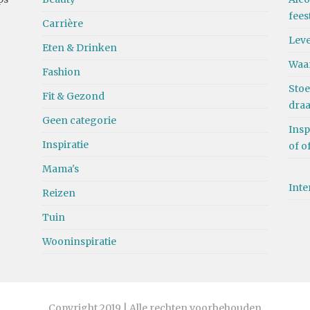
fees
Carrière
Leve
Eten & Drinken
Waa
Fashion
Stoe
Fit & Gezond
dra
Geen categorie
Insp
Inspiratie
of o
Mama's
Inte
Reizen
Tuin
Wooninspiratie
Copyright 2019 | Alle rechten voorbehouden