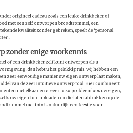
onder origineel cadeau zoals een leuke drinkbeker of
 goed met een zelf ontworpen broodtrommel, een
stekende kwaliteit zonder gebreken, speelt de ‘personal
cten.
p zonder enige voorkennis
mel of een drinkbeker zelf kunt ontwerpen als u
vormgeving, dan hebt u het gelukkig mis. Wij hebben een
p een zeer eenvoudige manier uw eigen ontwerp laat maken,
iddel van de zeer intuïtieve ontwerp tool. Hier combineert
lementen met elkaar en creëert u zo probleemloos uw eigen,
elfs uw eigen foto uploaden en die laten afdrukken op de
dtrommel met foto is natuurlijk een feestje voor