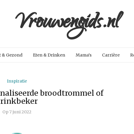
Vrouwengids.nl
t & Gezond
Eten & Drinken
Mama’s
Carrière
R
Inspiratie
onaliseerde broodtrommel of
drinkbeker
Op
7 juni 2022