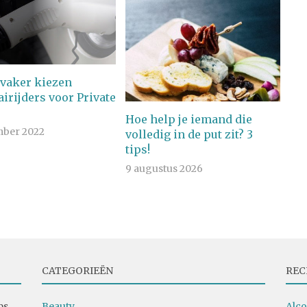
 vaker kiezen
irijders voor Private
Hoe help je iemand die
mber 2022
volledig in de put zit? 3
tips!
9 augustus 2026
CATEGORIEËN
REC
ps
Beauty
Alco