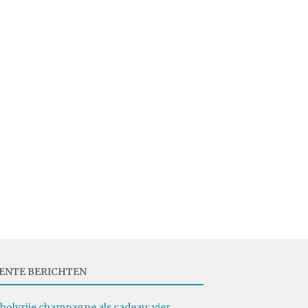
ENTE BERICHTEN
holvrije champagne als cadeau: vier