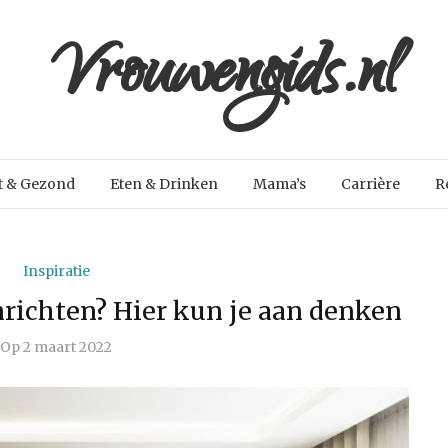
Vrouwengids.nl
t & Gezond
Eten & Drinken
Mama’s
Carrière
R
Inspiratie
richten? Hier kun je aan denken
Op
2 maart 2022