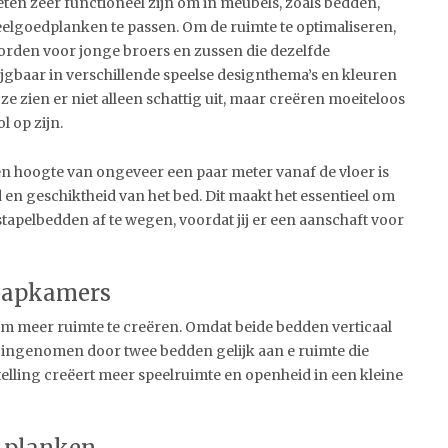
ten zeer functioneel zijn om in meubels, zoals bedden,
eelgoedplanken te passen. Om de ruimte te optimaliseren,
orden voor jonge broers en zussen die dezelfde
jgbaar in verschillende speelse designthema’s en kleuren
e zien er niet alleen schattig uit, maar creëren moeiteloos
l op zijn.
n hoogte van ongeveer een paar meter vanaf de vloer is
d en geschiktheid van het bed. Dit maakt het essentieel om
apelbedden af te wegen, voordat jij er een aanschaft voor
laapkamers
m meer ruimte te creëren. Omdat beide bedden verticaal
t ingenomen door twee bedden gelijk aan e ruimte die
lling creëert meer speelruimte en openheid in een kleine