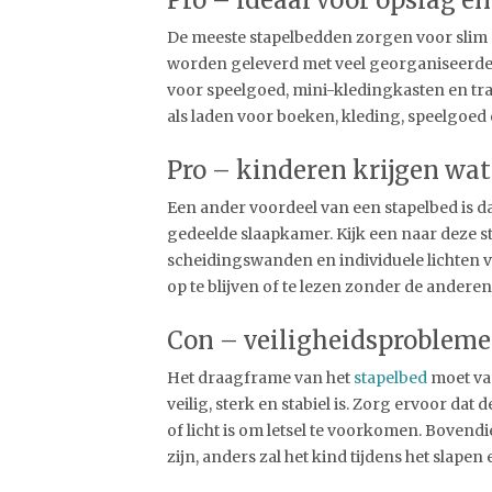
Pro – ideaal voor opslag e
De meeste stapelbedden zorgen voor slim
worden geleverd met veel georganiseerde o
voor speelgoed, mini-kledingkasten en t
als laden voor boeken, kleding, speelgoed 
Pro – kinderen krijgen wat
Een ander voordeel van een stapelbed is dat
gedeelde slaapkamer. Kijk een naar deze s
scheidingswanden en individuele lichten v
op te blijven of te lezen zonder de anderen
Con – veiligheidsproblem
Het draagframe van het
stapelbed
moet van
veilig, sterk en stabiel is. Zorg ervoor dat 
of licht is om letsel te voorkomen. Bovend
zijn, anders zal het kind tijdens het slape