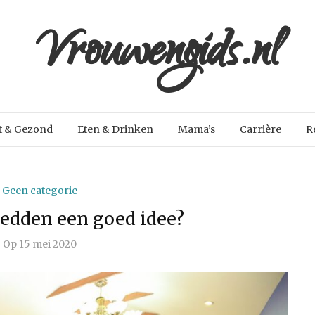
Vrouwengids.nl
t & Gezond
Eten & Drinken
Mama’s
Carrière
R
Geen categorie
bedden een goed idee?
Op
15 mei 2020