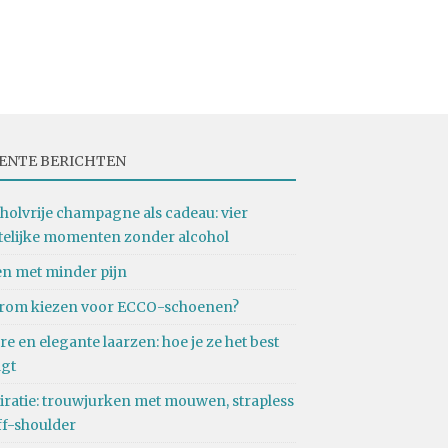
ENTE BERICHTEN
holvrije champagne als cadeau: vier
telijke momenten zonder alcohol
n met minder pijn
rom kiezen voor ECCO-schoenen?
re en elegante laarzen: hoe je ze het best
agt
iratie: trouwjurken met mouwen, strapless
ff-shoulder