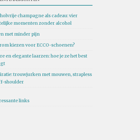
holvrije champagne als cadeau: vier
telijke momenten zonder alcohol
n met minder pijn
rom kiezen voor ECCO-schoenen?
re en elegante laarzen: hoe je ze het best
agt
iratie: trouwjurken met mouwen, strapless
ff-shoulder
ressante links