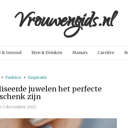
Vrouwengids.nl
t & Gezond
Eten & Drinken
Mama’s
Carrière
R
Fashion
Inspiratie
seerde juwelen het perfecte
schenk zijn
p
5 december 2022