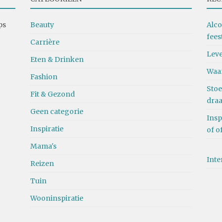
ps
Beauty
Alco
fees
Carrière
Leve
Eten & Drinken
Waa
Fashion
Stoe
Fit & Gezond
dra
Geen categorie
Insp
Inspiratie
of o
Mama's
Inte
Reizen
Tuin
Wooninspiratie