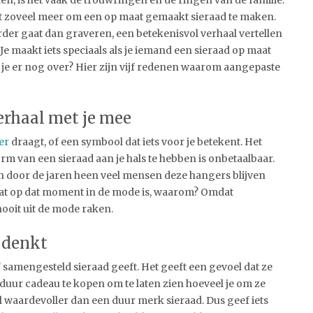
, is het vaak de trouwringen en de ringen van de familie.
et zoveel meer om een op maat gemaakt sieraad te maken.
rder gaat dan graveren, een betekenisvol verhaal vertellen
e maakt iets speciaals als je iemand een sieraad op maat
fel je er nog over? Hier zijn vijf redenen waarom aangepaste
verhaal met je mee
er
draagt, of een symbool dat iets voor je betekent. Het
rm van een sieraad aan je hals te hebben is onbetaalbaar.
zijn door de jaren heen veel mensen deze hangers blijven
t op dat moment in de mode is, waarom? Omdat
nooit uit de mode raken.
e denkt
lf samengesteld sieraad geeft. Het geeft een gevoel dat ze
eperduur cadeau te kopen om te laten zien hoeveel je om ze
al waardevoller dan een duur merk sieraad. Dus geef iets