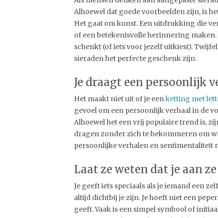
Als mensen denken aan aangepaste sieraden
Alhoewel dat goede voorbeelden zijn, is h
Het gaat om kunst. Een uitdrukking die ve
of een betekenisvolle herinnering maken. J
schenkt (of iets voor jezelf uitkiest). Twij
sieraden het perfecte geschenk zijn.
Je draagt een persoonlijk 
Het maakt niet uit of je een
ketting met lett
gevoel om een persoonlijk verhaal in de vo
Alhoewel het een vrij populaire trend is, 
dragen zonder zich te bekommeren om wa
persoonlijke verhalen en sentimentaliteit 
Laat ze weten dat je aan z
Je geeft iets speciaals als je iemand een ze
altijd dichtbij je zijn. Je hoeft niet een p
geeft. Vaak is een simpel symbool of initia