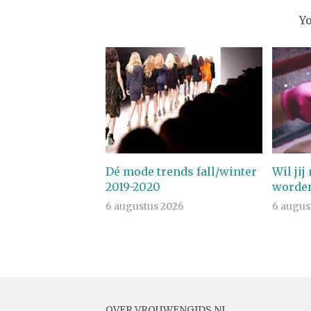
Y
Dé mode trends fall/winter
Wil jij
2019-2020
worden
6 augustus 2026
6 augus
OVER VROUWENGIDS.NL