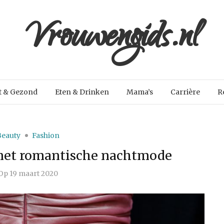
Vrouwengids.nl
t & Gezond
Eten & Drinken
Mama’s
Carrière
R
Beauty
Fashion
 met romantische nachtmode
Op
19 maart 2020