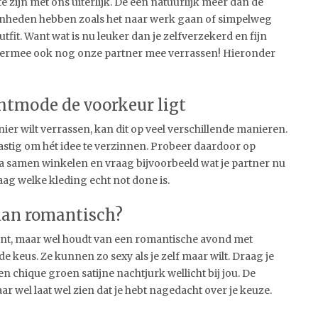
 zijn met ons uiterlijk. De een natuurlijk meer dan de
nheden hebben zoals het naar werk gaan of simpelweg
fit. Want wat is nu leuker dan je zelfverzekerd en fijn
 hiermee ook nog onze partner mee verrassen! Hieronder
chtmode de voorkeur ligt
ier wilt verrassen, kan dit op veel verschillende manieren.
 lastig om hét idee te verzinnen. Probeer daardoor op
 Ga samen winkelen en vraag bijvoorbeeld wat je partner nu
ag welke kleding echt not done is.
dan romantisch?
bent, maar wel houdt van een romantische avond met
e keus. Ze kunnen zo sexy als je zelf maar wilt. Draag je
n chique groen satijne nachtjurk wellicht bij jou. De
r wel laat wel zien dat je hebt nagedacht over je keuze.