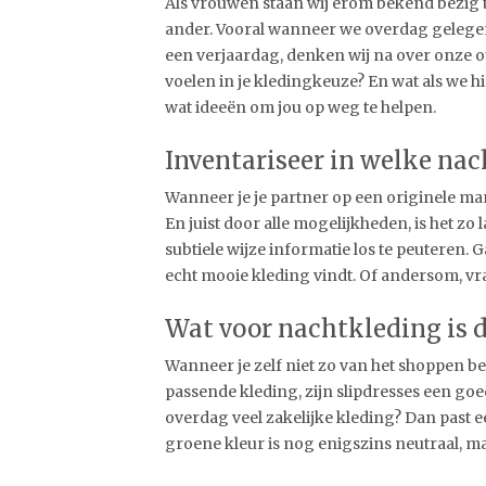
Als vrouwen staan wij erom bekend bezig te
ander. Vooral wanneer we overdag gelege
een verjaardag, denken wij na over onze out
voelen in je kledingkeuze? En wat als we
wat ideeën om jou op weg te helpen.
Inventariseer in welke na
Wanneer je je partner op een originele man
En juist door alle mogelijkheden, is het zo
subtiele wijze informatie los te peuteren.
echt mooie kleding vindt. Of andersom, vra
Wat voor nachtkleding is 
Wanneer je zelf niet zo van het shoppen 
passende kleding, zijn slipdresses een goed
overdag veel zakelijke kleding? Dan past ee
groene kleur is nog enigszins neutraal, maa