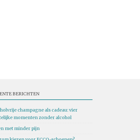
ENTE BERICHTEN
holvrije champagne als cadeau: vier
telijke momenten zonder alcohol
n met minder pijn
rom kiezen voor ECCO-schoenen?