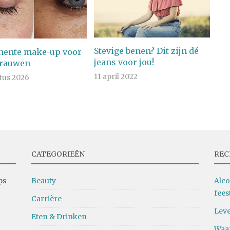
Stevige benen? Dit zijn dé
ente make-up voor
jeans voor jou!
rauwen
11 april 2022
tus 2026
CATEGORIEËN
REC
ps
Beauty
Alco
fees
Carrière
Leve
Eten & Drinken
Waa