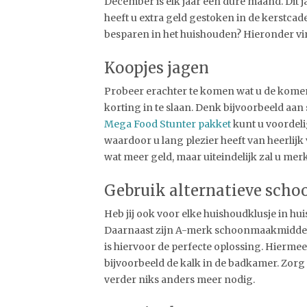
December is elk jaar een dure maand. Dit j
heeft u extra geld gestoken in de kerstca
besparen in het huishouden? Hieronder vin
Koopjes jagen
Probeer erachter te komen wat u de komen
korting in te slaan. Denk bijvoorbeeld aan
Mega Food Stunter pakket
kunt u voordeli
waardoor u lang plezier heeft van heerlijk 
wat meer geld, maar uiteindelijk zal u merk
Gebruik alternatieve sc
Heb jij ook voor elke huishoudklusje in h
Daarnaast zijn A-merk schoonmaakmiddel
is hiervoor de perfecte oplossing. Hierme
bijvoorbeeld de kalk in de badkamer. Zorg e
verder niks anders meer nodig.