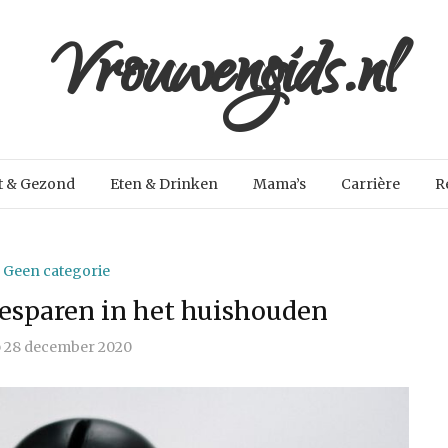
Vrouwengids.nl
t & Gezond
Eten & Drinken
Mama’s
Carrière
R
Geen categorie
besparen in het huishouden
p
28 december 2020