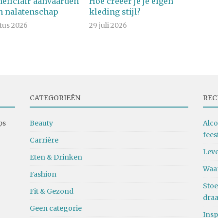
neficiair aanvaarden
Hoe creëer je je eigen
n nalatenschap
kleding stijl?
tus 2026
29 juli 2026
CATEGORIEËN
REC
ps
Beauty
Alco
fees
Carrière
Leve
Eten & Drinken
Waa
Fashion
Stoe
Fit & Gezond
dra
Geen categorie
Insp