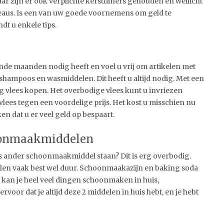
aar zijn er ook verplichte kerstdiners gehouden en wellicht
deaus. Is een van uw goede voornemens om geld te
dt u enkele tips.
de maanden nodig heeft en voel u vrij om artikelen met
 shampoos en wasmiddelen. Dit heeft u altijd nodig. Met een
g vlees kopen. Het overbodige vlees kunt u invriezen
vlees tegen een voordelige prijs. Het kost u misschien nu
en dat u er veel geld op bespaart.
hoonmaakmiddelen
uis ander schoonmaakmiddel staan? Dit is erg overbodig.
en vaak best wel duur. Schoonmaakazijn en baking soda
e kan je heel veel dingen schoonmaken in huis,
rvoor dat je altijd deze 2 middelen in huis hebt, en je hebt