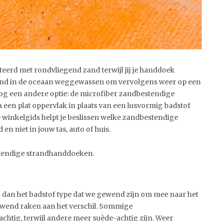
teerd met rondvliegend zand terwijl jij je handdoek
zand in de oceaan weggewassen om vervolgens weer op een
nog een andere optie: de microfiber zandbestendige
en plat oppervlak in plaats van een lusvormig badstof
e winkelgids helpt je beslissen welke zandbestendige
en niet in jouw tas, auto of huis.
stendige strandhanddoeken.
dan het badstof type dat we gewend zijn om mee naar het
gewend raken aan het verschil. Sommige
chtig, terwijl andere meer suède-achtig zijn. Weer