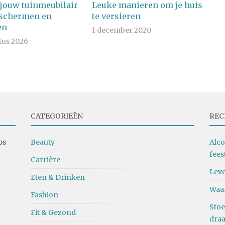
j jouw tuinmeubilair
Leuke manieren om je huis
schermen en
te versieren
en
1 december 2020
tus 2026
CATEGORIEËN
REC
ps
Beauty
Alco
fees
Carrière
Leve
Eten & Drinken
Waa
Fashion
Stoe
Fit & Gezond
dra