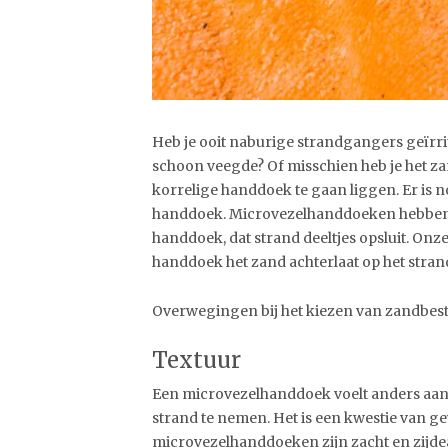
Heb je ooit naburige strandgangers geïrri
schoon veegde? Of misschien heb je het 
korrelige handdoek te gaan liggen. Er is 
handdoek. Microvezelhanddoeken hebben e
handdoek, dat strand deeltjes opsluit. Onz
handdoek het zand achterlaat op het strand 
Overwegingen bij het kiezen van zandbe
Textuur
Een microvezelhanddoek voelt anders aan 
strand te nemen. Het is een kwestie van 
microvezelhanddoeken zijn zacht en zijdea