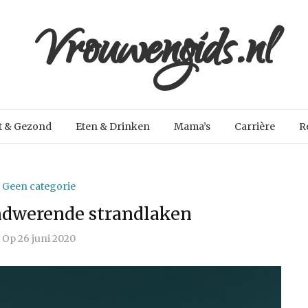
Vrouwengids.nl
t & Gezond
Eten & Drinken
Mama’s
Carrière
R
Geen categorie
ndwerende strandlaken
Op
26 juni 2020