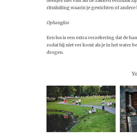
deeltjes niet vast als de zakken eenmaal z
ritssluiting waarin je gewichten of ande
Ophanglus
Een lus is een extra verzekering dat de ha
zodat hij niet ver komt als je in het water
drogen.
Y