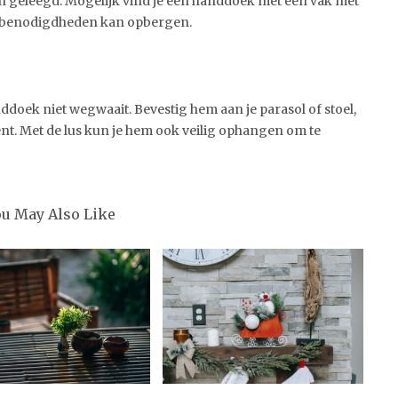
ijn geleegd. Mogelijk vind je een handdoek met een vak met
re benodigdheden kan opbergen.
nddoek niet wegwaait. Bevestig hem aan je parasol of stoel,
 bent. Met de lus kun je hem ook veilig ophangen om te
ou May Also Like