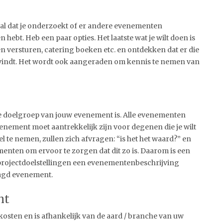
ciaal dat je onderzoekt of er andere evenementen
n hebt. Heb een paar opties. Het laatste wat je wilt doen is
 versturen, catering boeken etc. en ontdekken dat er die
svindt. Het wordt ook aangeraden om kennis te nemen van
e doelgroep van jouw evenement is. Alle evenementen
evenement moet aantrekkelijk zijn voor degenen die je wilt
te nemen, zullen zich afvragen: “is het het waard?” en
menten om ervoor te zorgen dat dit zo is. Daarom is een
e projectdoelstellingen een evenementenbeschrijving
aagd evenement.
nt
 kosten en is afhankelijk van de aard / branche van uw