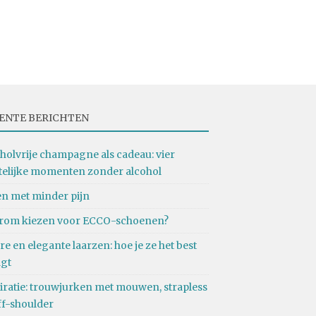
ENTE BERICHTEN
holvrije champagne als cadeau: vier
telijke momenten zonder alcohol
n met minder pijn
rom kiezen voor ECCO-schoenen?
re en elegante laarzen: hoe je ze het best
agt
iratie: trouwjurken met mouwen, strapless
ff-shoulder