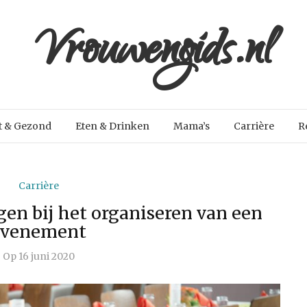
Vrouwengids.nl
t & Gezond
Eten & Drinken
Mama’s
Carrière
R
Carrière
en bij het organiseren van een
evenement
Op
16 juni 2020