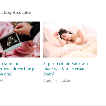
ou May Also Like
oorkomende
Super irritant: Snurken,
nkwaaltjes: hoe ga
maar wat kun je eraan
ee om?
doen?
026
9 augustus 2026