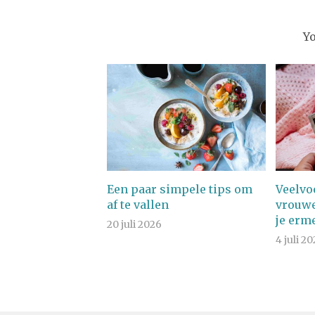
Y
Een paar simpele tips om
Veelv
af te vallen
vrouwe
je erm
20 juli 2026
4 juli 2