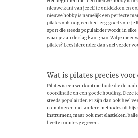
Het beginnen met een nieuwe hobby is hee
nieuwe kant van jezelf te ontdekken en oo
nieuwe hobby is namelijk een perfecte man
pilates ook nog een heel erg goed voor je 
sport die steeds populairder wordt, in elke
waar je aan de slag kan gaan. Wil je meer
pilates? Lees hieronder dan snel verder vo
Wat is pilates precies voor
Pilates is een workoutmethode die de nadruk
coördinatie en een goede houding. Deze te
steeds populairder. Er zijn dan ook heel ve
combineren met andere methodes uit bijvo
instrument, maar ook met elastieken, ball
heette ruimtes gegeven.