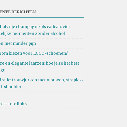
ENTE BERICHTEN
holvrije champagne als cadeau: vier
telijke momenten zonder alcohol
n met minder pijn
rom kiezen voor ECCO-schoenen?
re en elegante laarzen: hoe je ze het best
agt
iratie: trouwjurken met mouwen, strapless
ff-shoulder
ressante links