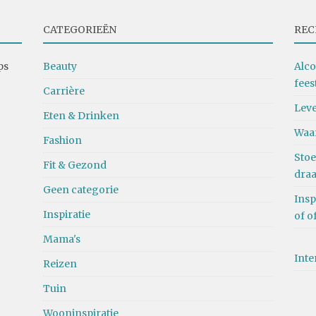
CATEGORIEËN
REC
ps
Beauty
Alco
fees
Carrière
Leve
Eten & Drinken
Waa
Fashion
Stoe
Fit & Gezond
dra
Geen categorie
Insp
Inspiratie
of o
Mama's
Inte
Reizen
Tuin
Wooninspiratie