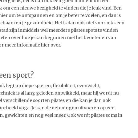
l erg leuk, het is dan ook een goed moment om een
k om een nieuwe bezigheid te vinden die je leuk vind. Een
ier om te ontspannen en om je beter te voelen, en dan is
lichaam en je gezondheid. Het is dan ook niet voor niks een
 stad zijn inmiddels wel meerdere pilates spots te vinden
 weten over hoe je kan beginnen met het beoefenen van
or meer informatie hier over.
 een sport?
 legt op diepe spieren, flexibiliteit, evenwicht,
chniek is al lang geleden ontwikkeld, maar hij wordt nu
el verschillende soorten pilates en die kan je dan ook
orbeeld yoga. Je kan de oefeningen uitvoeren op een
en, gewichten en nog veel meer. Ook wordt pilates soms in