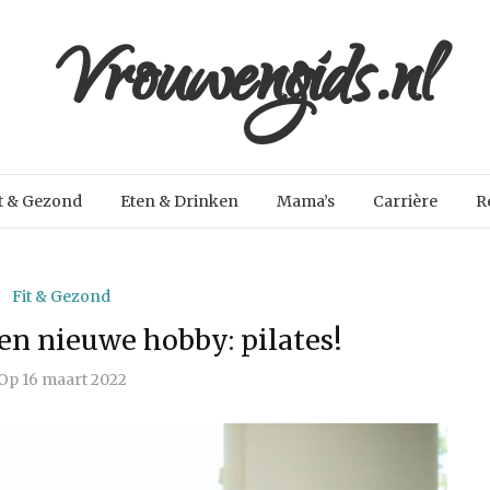
Vrouwengids.nl
t & Gezond
Eten & Drinken
Mama’s
Carrière
R
Fit & Gezond
n nieuwe hobby: pilates!
Op
16 maart 2022