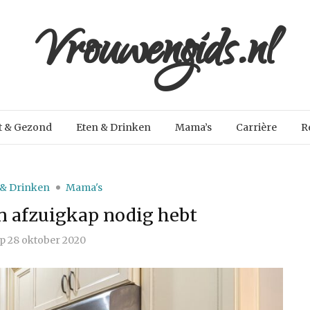
Vrouwengids.nl
t & Gezond
Eten & Drinken
Mama’s
Carrière
R
 & Drinken
Mama's
n afzuigkap nodig hebt
p
28 oktober 2020