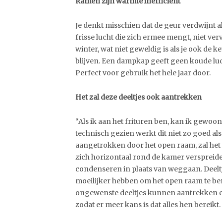
Ramen zijn warmte inefficiënt
Je denkt misschien dat de geur verdwijnt al
frisse lucht die zich ermee mengt, niet ve
winter, wat niet geweldig is als je ook de
blijven. Een dampkap geeft geen koude lucht
Perfect voor gebruik het hele jaar door.
Het zal deze deeltjes ook aantrekken
“Als ik aan het frituren ben, kan ik gewoon
technisch gezien werkt dit niet zo goed als j
aangetrokken door het open raam, zal het n
zich horizontaal rond de kamer verspreid
condenseren in plaats van weggaan. Deeltje
moeilijker hebben om het open raam te be
ongewenste deeltjes kunnen aantrekken e
zodat er meer kans is dat alles hen bereikt.