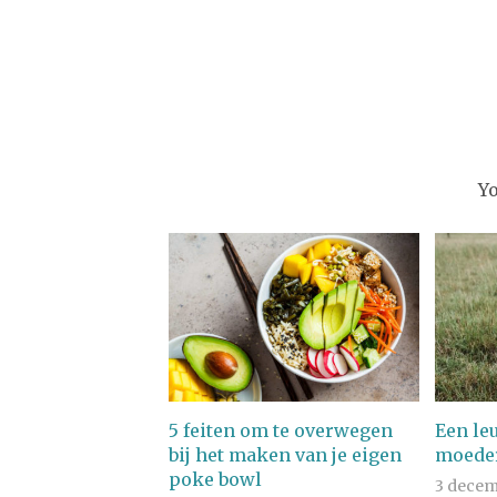
Y
5 feiten om te overwegen
Een le
bij het maken van je eigen
moeder
poke bowl
3 decem