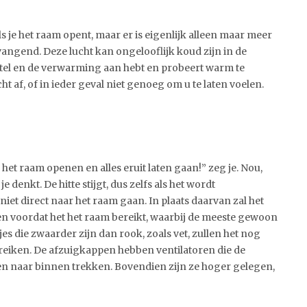
s je het raam opent, maar er is eigenlijk alleen maar meer
rvangend. Deze lucht kan ongelooflijk koud zijn in de
 ketel en de verwarming aan hebt en probeert warm te
 af, of in ieder geval niet genoeg om u te laten voelen.
 het raam openen en alles eruit laten gaan!” zeg je. Nou,
e denkt. De hitte stijgt, dus zelfs als het wordt
iet direct naar het raam gaan. In plaats daarvan zal het
en voordat het het raam bereikt, waarbij de meeste gewoon
s die zwaarder zijn dan rook, zoals vet, zullen het nog
reiken. De afzuigkappen hebben ventilatoren die de
n naar binnen trekken. Bovendien zijn ze hoger gelegen,