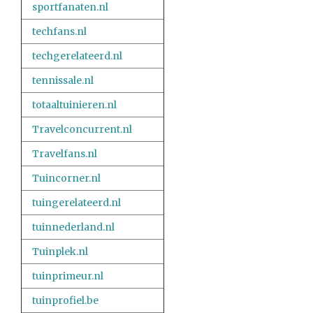
sportfanaten.nl
techfans.nl
techgerelateerd.nl
tennissale.nl
totaaltuinieren.nl
Travelconcurrent.nl
Travelfans.nl
Tuincorner.nl
tuingerelateerd.nl
tuinnederland.nl
Tuinplek.nl
tuinprimeur.nl
tuinprofiel.be