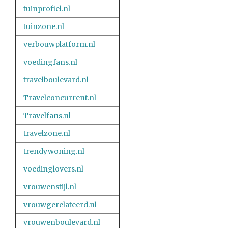
tuinprofiel.nl
tuinzone.nl
verbouwplatform.nl
voedingfans.nl
travelboulevard.nl
Travelconcurrent.nl
Travelfans.nl
travelzone.nl
trendywoning.nl
voedinglovers.nl
vrouwenstijl.nl
vrouwgerelateerd.nl
vrouwenboulevard.nl