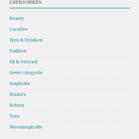
CATEGORIEËN
Beauty
Carrière
Eten & Drinken
Fashion
Fit & Gezond
Geen categorie
Inspiratie
Mama's
Reizen
Tuin
Wooninspiratie