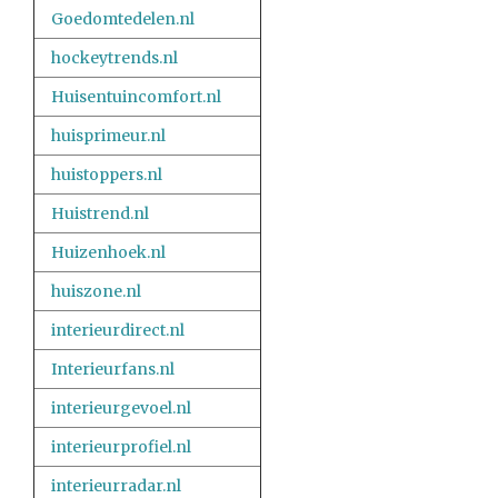
Goedomtedelen.nl
hockeytrends.nl
Huisentuincomfort.nl
huisprimeur.nl
huistoppers.nl
Huistrend.nl
Huizenhoek.nl
huiszone.nl
interieurdirect.nl
Interieurfans.nl
interieurgevoel.nl
interieurprofiel.nl
interieurradar.nl