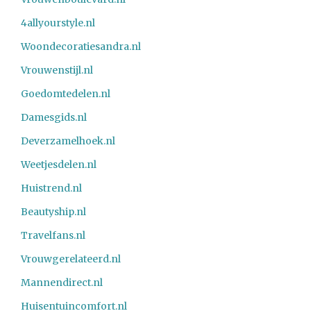
4allyourstyle.nl
Woondecoratiesandra.nl
Vrouwenstijl.nl
Goedomtedelen.nl
Damesgids.nl
Deverzamelhoek.nl
Weetjesdelen.nl
Huistrend.nl
Beautyship.nl
Travelfans.nl
Vrouwgerelateerd.nl
Mannendirect.nl
Huisentuincomfort.nl