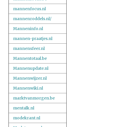
mannenfocus.nl
mannenroddels.nl/
Manneninfo.nl
mannen-praatjes.nl
mannensfeer.nl
Mannentotaal.be
Mannenupdate.nl
Mannenwijzer.nl
Mannenwiki.nl
marktvanmorgen.be
mentalk.nl
modekrant.nl