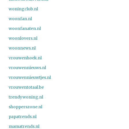
woningclub.nl
woonfan.nl
woonfanaten.nl
woonlovers.nl
woonnews.nl
vrouwenhoek.nl
vrouwennieuws.nl
vrouwennieuwtjes.nl
vrouwentotaal.be
trendywoning.nl
shopperszone.nl
papatrends.nl
mamatrends.nl