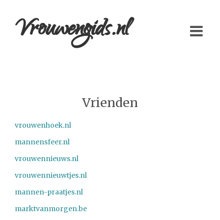
Vrouwengids.nl
Vrienden
vrouwenhoek.nl
mannensfeer.nl
vrouwennieuws.nl
vrouwennieuwtjes.nl
mannen-praatjes.nl
marktvanmorgen.be