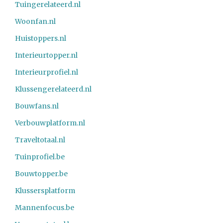
Tuingerelateerd.nl
Woonfan.nl
Huistoppers.nl
Interieurtopper.nl
Interieurprofiel.nl
Klussengerelateerd.nl
Bouwfans.nl
Verbouwplatform.nl
Traveltotaal.nl
Tuinprofiel.be
Bouwtopper.be
Klussersplatform
Mannenfocus.be