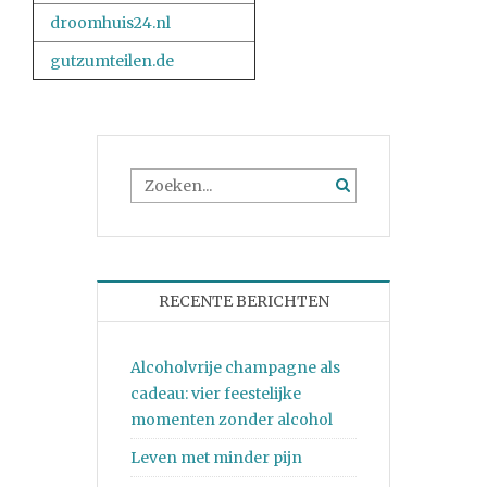
droomhuis24.nl
gutzumteilen.de
RECENTE BERICHTEN
Alcoholvrije champagne als
cadeau: vier feestelijke
momenten zonder alcohol
Leven met minder pijn