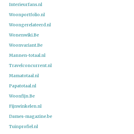
Interieurfans.nl
Woonportfolio.nl
Woongerelateerd.nl
Wonenwiki.Be
Woonvariant.Be
Mannen-totaal.nl
Travelconcurrent.nl
Mamatotaal.nl
Papatotaal.nl
Woonfijn.Be
Fijnwinkelen.nl
Dames-magazine.be
Tuinprofiel.nl