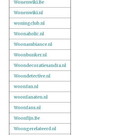
Wonenwiki.Be
Wonenwiki.nl
woningclub.nl
Woonaholic.nl
Woonambiance.nl
Woonbunker.nl
Woondecoratiesandra.nl
Woondetective.nl
woonfan.nl
woonfanaten.nl
Woonfans.nl
Woonfijn.Be
Woongerelateerd.nl